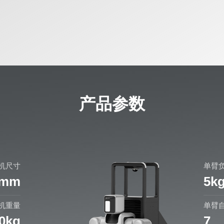
产品参数
机尺寸
单臂
) mm
5k
机重量
单臂
0kg
7