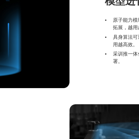
模型进
原子能力模
拓展，越用
具身算法可
用越高效。
采训推一体
署。