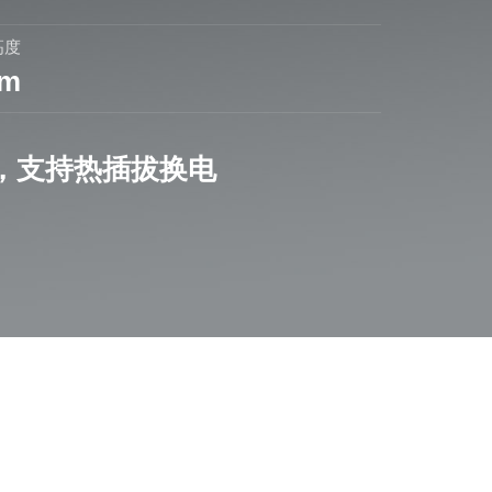
高度
2m
h，支持热插拔换电