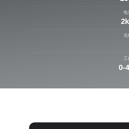
电
2
充
工
0-