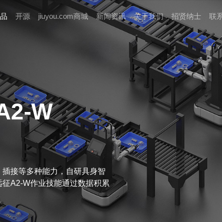
品
开源
jiuyou.com商城
新闻资讯
关于我们
招贤纳⼠
联
A2-W
、插接等多种能力，自研具身智
征A2-W作业技能通过数据积累