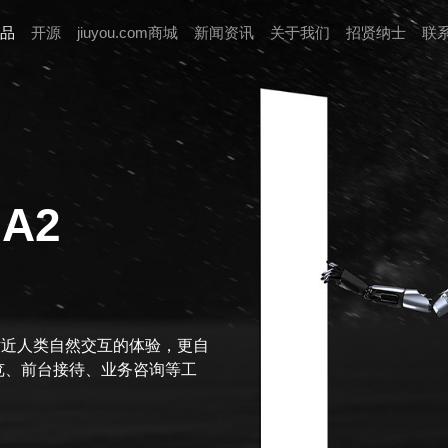
品
开源
jiuyou.com商城
新闻资讯
关于我们
招贤纳⼠
联
 A2
贴近人类自然交互的体验，更自
览、前台接待、业务咨询等工