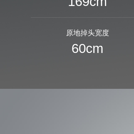
169
cm
原地掉头宽度
60
cm