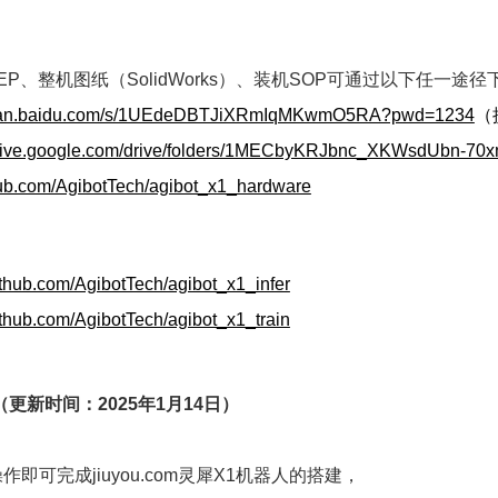
EP、整机图纸（SolidWorks）、装机SOP可通过以下任一途径
/pan.baidu.com/s/1UEdeDBTJiXRmIqMKwmO5RA?pwd=1234
（
/drive.google.com/drive/folders/1MECbyKRJbnc_XKWsdUbn-
thub.com/AgibotTech/agibot_x1_hardware
github.com/AgibotTech/agibot_x1_infer
github.com/AgibotTech/agibot_x1_train
（更新时间：2025年1月14日）
即可完成jiuyou.com灵犀X1机器人的搭建，