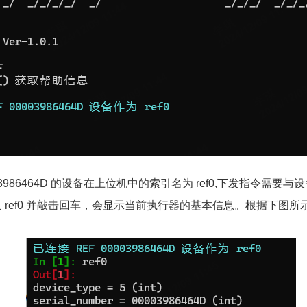
3986464D 的设备在上位机中的索引名为 ref0,下发指令需要
ref0 并敲击回车，会显示当前执行器的基本信息。根据下图所示，